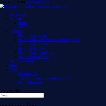
+45 86 82 20 88
info@bango.dk
Om Bango
Manualer
Porte
Ståldøre
Få tilbud
Få tilbud på garageport
Få tilbud på New yorker vinduer og døre
Få tilbud på vinduer
Få tilbud på døre
Få tilbud på hegn/låger
Få tilbud på ståldøre
Bango webshop
Blog
FAQ
Plastvinduer
Træ-/alu vinduer eller plastvinduer?
Kontaktformular
Vælg en side
portopmaaling