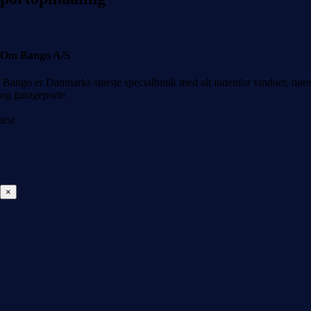
Om Bango A/S
Bango er Danmarks største specialbutik med alt indenfor vinduer, døre
og garageporte.
test
×