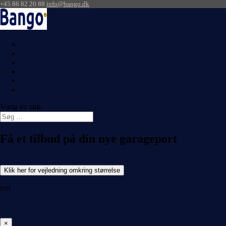
+45 86 82 20 88
info@bango.dk
Om Bango
Manualer
Få tilbud
Bango webshop
Blog
FAQ
Vælg en side
Få et tilbud på din nye garageport
Klik her for vejledning omkring størrelse
test
×