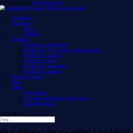
+45 86 82 20 88
info@bango.dk
Om Bango
Manualer
Porte
Ståldøre
Få tilbud
Få tilbud på garageport
Få tilbud på New yorker vinduer og døre
Få tilbud på vinduer
Få tilbud på døre
Få tilbud på hegn/låger
Få tilbud på ståldøre
Bango webshop
Blog
FAQ
Plastvinduer
Træ-/alu vinduer eller plastvinduer?
Kontaktformular
Vælg en side
Få et tilbud på din nye ståldør i specialmål