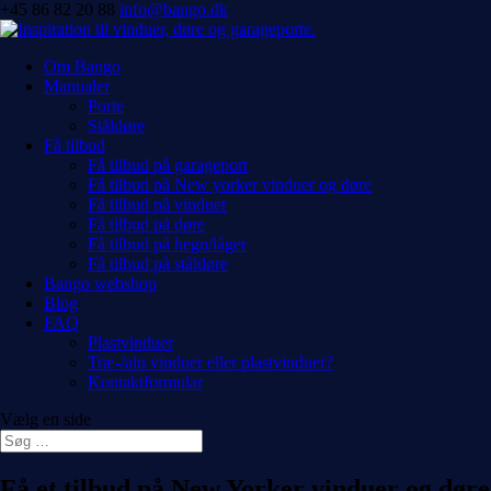
+45 86 82 20 88
info@bango.dk
Om Bango
Manualer
Porte
Ståldøre
Få tilbud
Få tilbud på garageport
Få tilbud på New yorker vinduer og døre
Få tilbud på vinduer
Få tilbud på døre
Få tilbud på hegn/låger
Få tilbud på ståldøre
Bango webshop
Blog
FAQ
Plastvinduer
Træ-/alu vinduer eller plastvinduer?
Kontaktformular
Vælg en side
Få et tilbud på New Yorker vinduer og døre