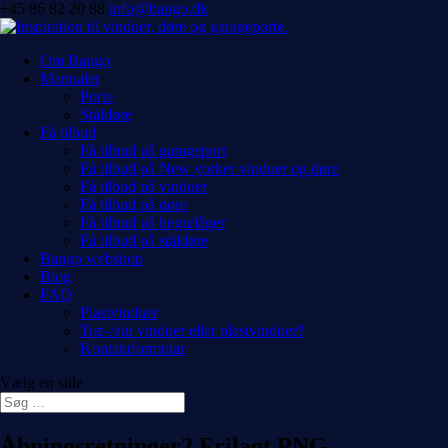
+45 86 82 20 88
info@bango.dk
Om Bango
Manualer
Porte
Ståldøre
Få tilbud
Få tilbud på garageport
Få tilbud på New yorker vinduer og døre
Få tilbud på vinduer
Få tilbud på døre
Få tilbud på hegn/låger
Få tilbud på ståldøre
Bango webshop
Blog
FAQ
Plastvinduer
Træ-/alu vinduer eller plastvinduer?
Kontaktformular
Vælg en side
Åbningsretninger2 Frilagt PNG