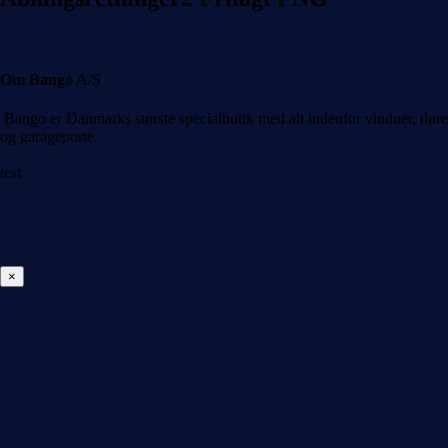
Om Bango A/S
Bango er Danmarks største specialbutik med alt indenfor vinduer, døre
og garageporte.
test
×