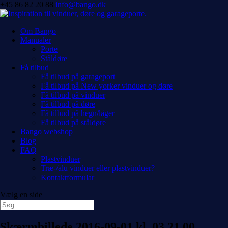
+45 86 82 20 88
info@bango.dk
Om Bango
Manualer
Porte
Ståldøre
Få tilbud
Få tilbud på garageport
Få tilbud på New yorker vinduer og døre
Få tilbud på vinduer
Få tilbud på døre
Få tilbud på hegn/låger
Få tilbud på ståldøre
Bango webshop
Blog
FAQ
Plastvinduer
Træ-/alu vinduer eller plastvinduer?
Kontaktformular
Vælg en side
Skærmbillede 2016-09-01 kl. 03.21.00