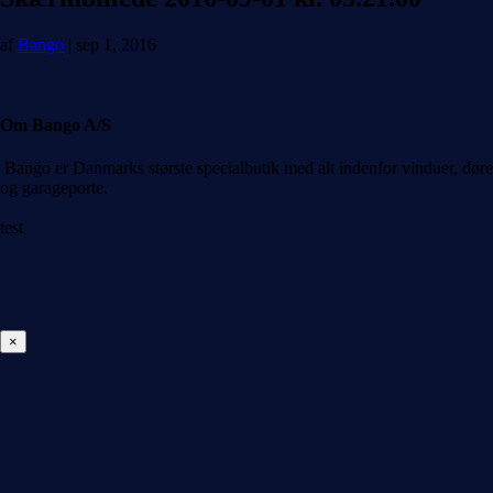
af
Bango
|
sep 1, 2016
Om Bango A/S
Bango er Danmarks største specialbutik med alt indenfor vinduer, døre
og garageporte.
test
×