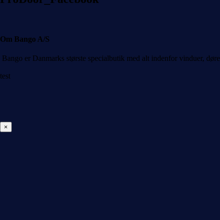
Om Bango A/S
Bango er Danmarks største specialbutik med alt indenfor vinduer, døre
test
×