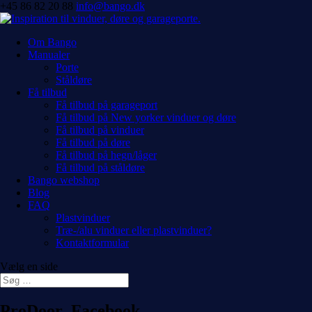
+45 86 82 20 88
info@bango.dk
Om Bango
Manualer
Porte
Ståldøre
Få tilbud
Få tilbud på garageport
Få tilbud på New yorker vinduer og døre
Få tilbud på vinduer
Få tilbud på døre
Få tilbud på hegn/låger
Få tilbud på ståldøre
Bango webshop
Blog
FAQ
Plastvinduer
Træ-/alu vinduer eller plastvinduer?
Kontaktformular
Vælg en side
ProDoor_Facebook