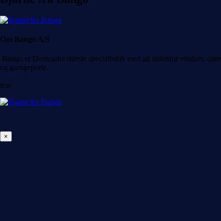
Om Bango A/S
Bango er Danmarks største specialbutik med alt indenfor vinduer, døre
og garageporte.
test
×