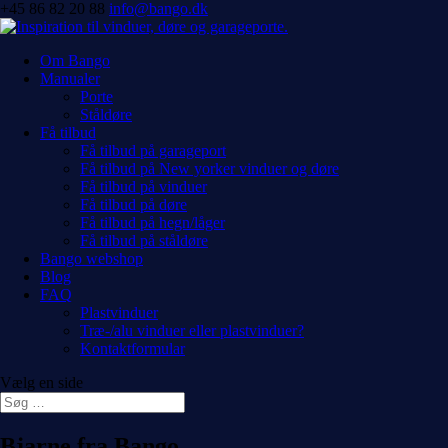
+45 86 82 20 88
info@bango.dk
Om Bango
Manualer
Porte
Ståldøre
Få tilbud
Få tilbud på garageport
Få tilbud på New yorker vinduer og døre
Få tilbud på vinduer
Få tilbud på døre
Få tilbud på hegn/låger
Få tilbud på ståldøre
Bango webshop
Blog
FAQ
Plastvinduer
Træ-/alu vinduer eller plastvinduer?
Kontaktformular
Vælg en side
Bjarne fra Bango