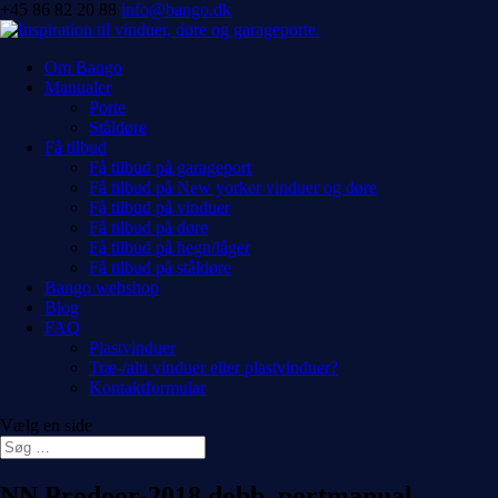
+45 86 82 20 88
info@bango.dk
Om Bango
Manualer
Porte
Ståldøre
Få tilbud
Få tilbud på garageport
Få tilbud på New yorker vinduer og døre
Få tilbud på vinduer
Få tilbud på døre
Få tilbud på hegn/låger
Få tilbud på ståldøre
Bango webshop
Blog
FAQ
Plastvinduer
Træ-/alu vinduer eller plastvinduer?
Kontaktformular
Vælg en side
NN Prodoor-2018 dobb. portmanual