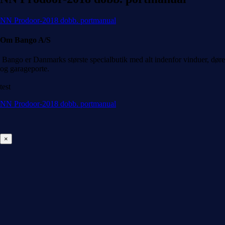
NN Prodoor-2018 dobb. portmanual
Om Bango A/S
Bango er Danmarks største specialbutik med alt indenfor vinduer, døre
og garageporte.
test
NN Prodoor-2018 dobb. portmanual
×