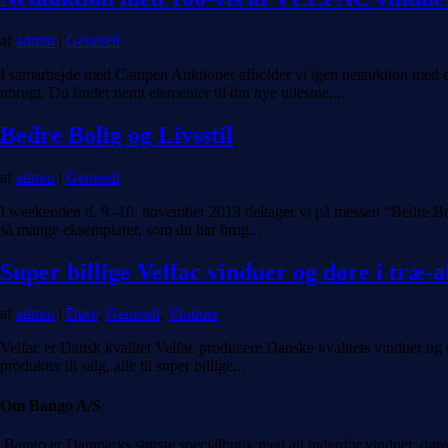
af
admin
|
Generelt
I samarbejde med Campen Auktioner afholder vi igen netauktion med et
ubrugt. Du finder nemt elementer til din nye udestue,...
Bedre Bolig og Livsstil
af
admin
|
Generelt
I weekenden d. 9.-10. november 2013 deltager vi på messen “Bedre Bolig 
så mange eksemplarer, som du har brug...
Super billige Velfac vinduer og døre i træ-a
af
admin
|
Døre
,
Generelt
,
Vinduer
Velfac er Dansk kvalitet Velfac producere Danske kvalitets vinduer og dø
produkter til salg, alle til super billige...
Om Bango A/S
Bango er Danmarks største specialbutik med alt indenfor vinduer, døre