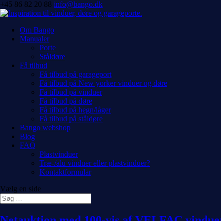
+45 86 82 20 88
info@bango.dk
Om Bango
Manualer
Porte
Ståldøre
Få tilbud
Få tilbud på garageport
Få tilbud på New yorker vinduer og døre
Få tilbud på vinduer
Få tilbud på døre
Få tilbud på hegn/låger
Få tilbud på ståldøre
Bango webshop
Blog
FAQ
Plastvinduer
Træ-/alu vinduer eller plastvinduer?
Kontaktformular
Vælg en side
Netauktion med 100-vis af VELFAC vindue