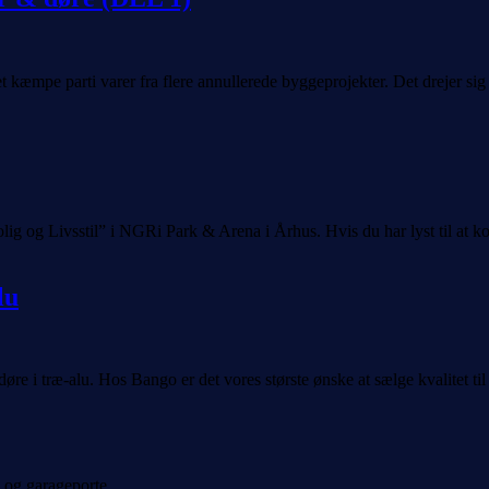
 kæmpe parti varer fra flere annullerede byggeprojekter. Det drejer s
og Livsstil” i NGRi Park & Arena i Århus. Hvis du har lyst til at komme
lu
re i træ-alu. Hos Bango er det vores største ønske at sælge kvalitet til 
 og garageporte.