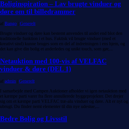
Boliginspiration – Lav brugte vinduer og
døre om til billedrammer
af
Bango
|
Generelt
Brugte vinduer og døre kan bestemt anvendes til andet end blot den
traditionelle funktion i et hus. Faktisk vil brugte vinduer (med et
kreativt sind) kunne bruges som en del af indretningen i ens hjem, og
det kan give din bolig et anderledes og unikt touch, som gør,...
Netauktion med 100-vis af VELFAC
vinduer & døre (DEL 1)
af
admin
|
Generelt
I samarbejde med Campen Auktioner afholder vi igen netauktion med
et kæmpe parti varer fra flere annullerede byggeprojekter. Det drejer
sig om et kæmpe parti VELFAC træ-alu vinduer og døre. Alt er nyt og
ubrugt. Du finder nemt elementer til din nye udestue,...
Bedre Bolig og Livsstil