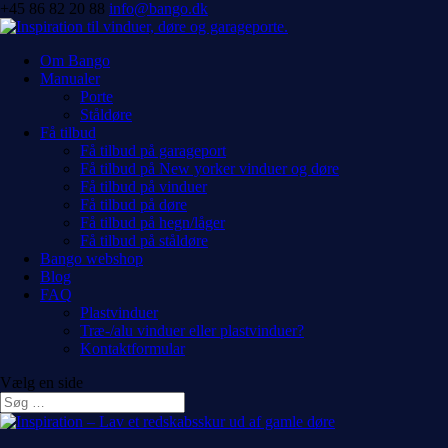
+45 86 82 20 88
info@bango.dk
Om Bango
Manualer
Porte
Ståldøre
Få tilbud
Få tilbud på garageport
Få tilbud på New yorker vinduer og døre
Få tilbud på vinduer
Få tilbud på døre
Få tilbud på hegn/låger
Få tilbud på ståldøre
Bango webshop
Blog
FAQ
Plastvinduer
Træ-/alu vinduer eller plastvinduer?
Kontaktformular
Vælg en side