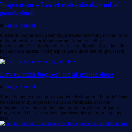
Inspiration – Lav et redskabsskur ud af
gamle døre
af
Bango
|
Generelt
Ønsker du en praktisk og samtidig præsentabel løsning i haven, hvor
du har et redskabsskur til opbevaring af dine forskellige
haveredskaber? I så fald kan du overveje muligheden for at lave dit
helt eget redskabsskur ved hjælp af gamle døre! Det vil give et fedt
og...
Lav en unik bogreol ud af gamle døre
af
Bango
|
Generelt
Kunne du tænke dig en unik og anderledes bogreol i din bolig? I stedet
for at købe en ny bogreol kan du i den forbindelse overveje
muligheden for at lave din helt egen unikke bogreol ud af gamle,
brugte døre. Vi har her samlet et par eksempler på, hvordan gamle
døre...