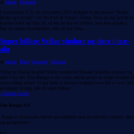
af
admin
|
Generelt
I weekenden d. 9.-10. november 2013 deltager vi på messen “Bedre
Bolig og Livsstil” i NGRi Park & Arena i Århus. Hvis du har lyst til at
komme fordi og hilse på, så har du her en fribillet, som kan printes i
lige så mange eksemplarer, som du har brug...
Super billige Velfac vinduer og døre i træ-
alu
af
admin
|
Døre
,
Generelt
,
Vinduer
Velfac er Dansk kvalitet Velfac producere Danske kvalitets vinduer og
døre i træ-alu. Hos Bango er det vores største ønske at sælge kvalitet til
super billige priser. Vi har købt et kæmpe restparti hvor der er over 500
produkter til salg, alle til super billige...
« Gamle poster
Om Bango A/S
Bango er Danmarks største specialbutik med alt indenfor vinduer, døre
og garageporte.
test